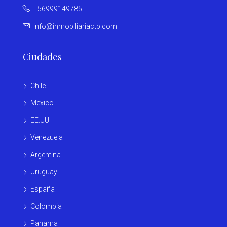
+56999149785
info@inmobiliariactb.com
Ciudades
Chile
Mexico
EE.UU
Venezuela
Argentina
Uruguay
España
Colombia
Panama