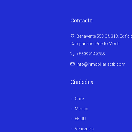
Contacto
Benavente 550 Of. 313, Edifici
Campanario. Puerto Montt
+56999149785
info@inmobiliariactb.com
Ciudades
Chile
Mexico
EE.UU
Venezuela