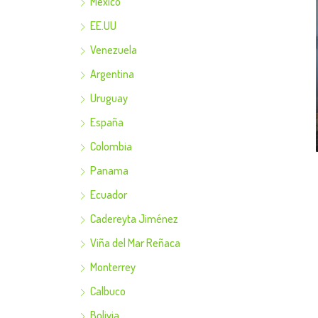
Mexico
EE.UU
Venezuela
Argentina
Uruguay
España
Colombia
Panama
Ecuador
Cadereyta Jiménez
Viña del Mar Reñaca
Monterrey
Calbuco
Bolivia