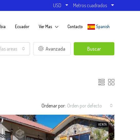
USD
Metros cuadrados
bia
Ecuador
Ver Mas
Contacto
Spanish
las areas
Avanzada
Buscar
Ordenar por:
Orden por defecto
VENTA