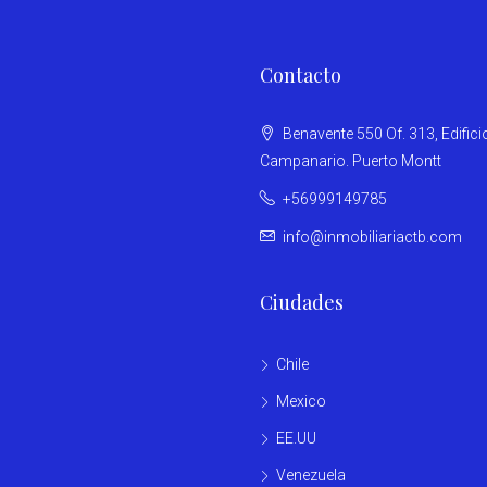
Contacto
Benavente 550 Of. 313, Edifici
Campanario. Puerto Montt
+56999149785
info@inmobiliariactb.com
Ciudades
Chile
Mexico
EE.UU
Venezuela