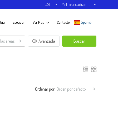
USD
Metros cuadrados
bia
Ecuador
Ver Mas
Contacto
Spanish
las areas
Avanzada
Buscar
Ordenar por:
Orden por defecto