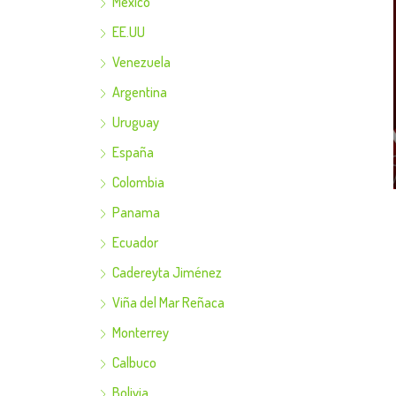
Mexico
EE.UU
Venezuela
Argentina
Uruguay
España
Colombia
Panama
Ecuador
Cadereyta Jiménez
Viña del Mar Reñaca
Monterrey
Calbuco
Bolivia