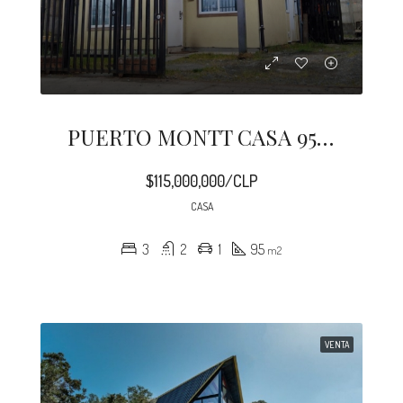
PUERTO MONTT CASA 95 M2 PANITAO
$115,000,000/CLP
CASA
3
2
1
95
m2
VENTA