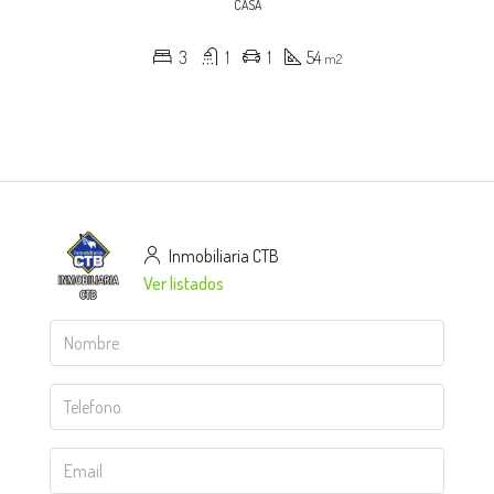
CASA
3
1
1
54
m2
Inmobiliaria CTB
Ver listados