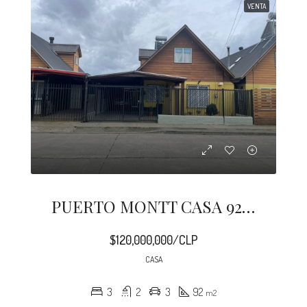
VENTA
PUERTO MONTT CASA 92 M2 PANITAO
$120,000,000/CLP
CASA
3
2
3
92
m2