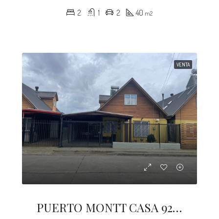
2
1
2
40
m2
VENTA
PUERTO MONTT CASA 92 M2 PANITAO