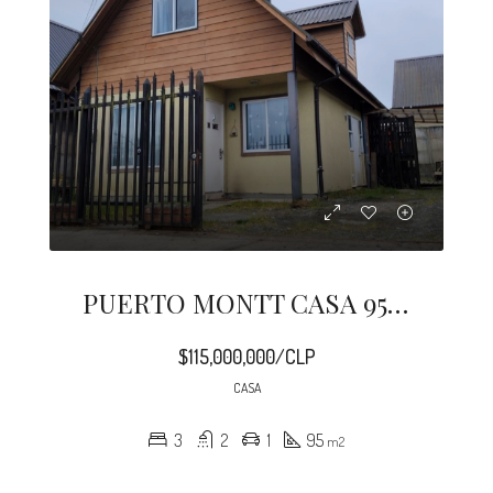
PUERTO MONTT CASA 95 M2 PANITAO
$115,000,000/CLP
CASA
3
2
1
95
m2