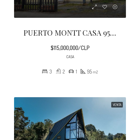
PUERTO MONTT CASA 95 M2 PANITAO
$115,000,000/CLP
CASA
3
2
1
95
m2
VENTA