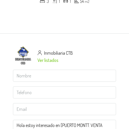
3
1
1
54
m2
Inmobiliaria CTB
Ver listados