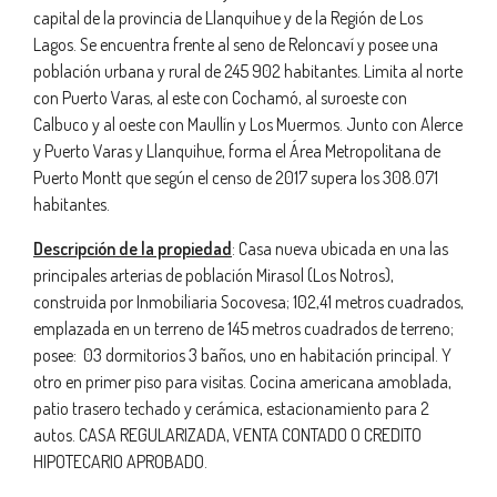
capital de la provincia de Llanquihue y de la Región de Los
Lagos. Se encuentra frente al seno de Reloncaví y posee una
población urbana y rural de 245 902 habitantes.​ Limita al norte
con Puerto Varas, al este con Cochamó, al suroeste con
Calbuco y al oeste con Maullín y Los Muermos. Junto con Alerce
y Puerto Varas y Llanquihue, forma el Área Metropolitana de
Puerto Montt que según el censo de 2017 supera los 308.071
habitantes.
Descripción de la propiedad
: Casa nueva ubicada en una las
principales arterias de población Mirasol (Los Notros),
construida por Inmobiliaria Socovesa; 102,41 metros cuadrados,
emplazada en un terreno de 145 metros cuadrados de terreno;
posee: 03 dormitorios 3 baños, uno en habitación principal. Y
otro en primer piso para visitas. Cocina americana amoblada,
patio trasero techado y cerámica, estacionamiento para 2
autos. CASA REGULARIZADA, VENTA CONTADO O CREDITO
HIPOTECARIO APROBADO.