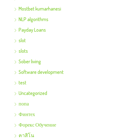
Mostbet kumarhanesi
NLP algorithms
Payday Loans
slot
slots
Sober living
Software development
test
Uncategorized
попа
Финтех
Форекс Обучение
คาสิโน