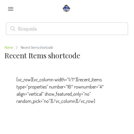
Home
Recent Items shortcode
Recent Items shortcode
[vc_row][vc_column width=”1/1″][recent_items
type=”properties” number=”16″ rownumber=”4″
align=”vertical” show_featured_only=”no”
random_pick=”no”][/vc_column][/vc_row]