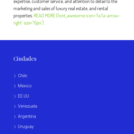
expertise, customer service, and attention to detail to the
marketing and sales of luxury real estate, and rental
properties.
READ MORE [font_awesome icon='fa fa-arrow-
right' size='15px'].
Ciudades
Chile
Mexico
EE.UU
Venezuela
Argentina
Uruguay