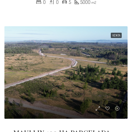
0
0
5
5000
m2
VENTA