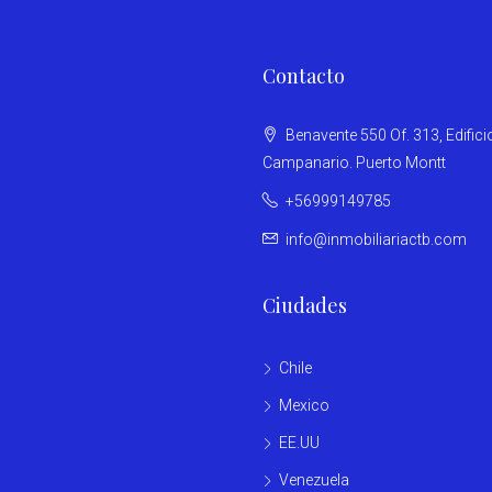
Contacto
Benavente 550 Of. 313, Edifici
Campanario. Puerto Montt
+56999149785
info@inmobiliariactb.com
Ciudades
Chile
Mexico
EE.UU
Venezuela