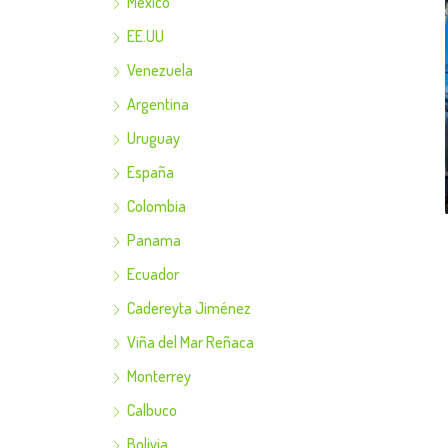
Mexico
EE.UU
Venezuela
Argentina
Uruguay
España
Colombia
Panama
Ecuador
Cadereyta Jiménez
Viña del Mar Reñaca
Monterrey
Calbuco
Bolivia