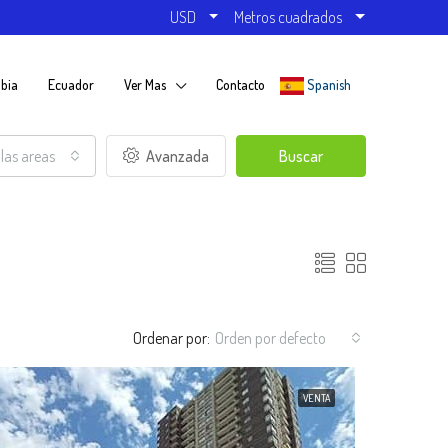
USD
Metros cuadrados
bia
Ecuador
Ver Mas
Contacto
Spanish
las areas
Avanzada
Buscar
Ordenar por:
Orden por defecto
VENTA