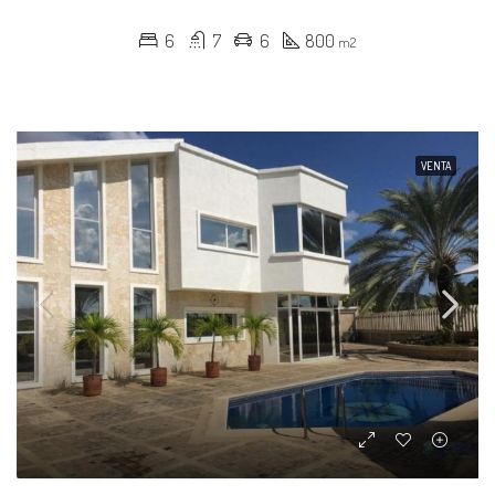
6
7
6
800
m2
VENTA