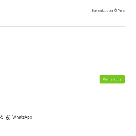
Fomentado por
Yelp
Ver listados
85
WhatsApp