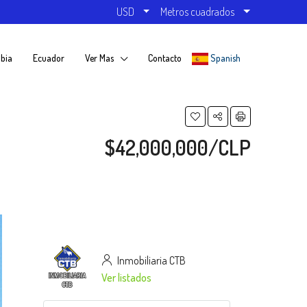
USD
Metros cuadrados
bia
Ecuador
Ver Mas
Contacto
Spanish
$42,000,000/CLP
Inmobiliaria CTB
Ver listados