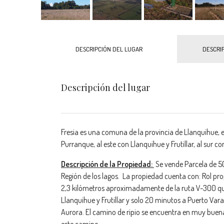
DESCRIPCIÓN DEL LUGAR
DESCRI
Descripción del lugar
Fresia es una comuna de la provincia de Llanquihue, en
Purranque, al este con Llanquihue y Frutillar, al sur 
Descripción de la Propiedad:
Se vende Parcela de 5
Región de los lagos. La propiedad cuenta con: Rol prop
2,3 kilómetros aproximadamente de la ruta V-300 que 
Llanquihue y Frutillar y solo 20 minutos a Puerto Varas
Aurora. El camino de ripio se encuentra en muy bue