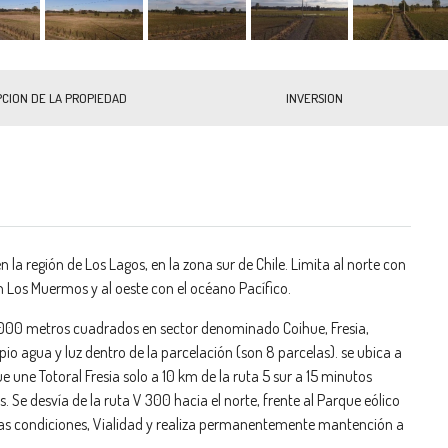
PCION DE LA PROPIEDAD
INVERSION
 la región de Los Lagos, en la zona sur de Chile. Limita al norte con
con Los Muermos y al oeste con el océano Pacífico.
000 metros cuadrados en sector denominado Coihue, Fresia,
io agua y luz dentro de la parcelación (son 8 parcelas). se ubica a
une Totoral Fresia solo a 10 km de la ruta 5 sur a 15 minutos
. Se desvía de la ruta V 300 hacia el norte, frente al Parque eólico
nas condiciones, Vialidad y realiza permanentemente mantención a