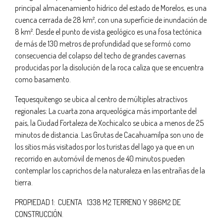
principal almacenamiento hídrico del estado de Morelos, es una
cuenca cerrada de 28 km², con una superficie de inundación de
8 km². Desde el punto de vista geológico es una fosa tectónica
de más de 130 metros de profundidad que se formó como
consecuencia del colapso del techo de grandes cavernas
producidas por la disolución de la roca caliza que se encuentra
como basamento.
Tequesquitengo se ubica al centro de múltiples atractivos
regionales: La cuarta zona arqueológica más importante del
país, la Ciudad Fortaleza de Xochicalco se ubica a menos de 25
minutos de distancia. Las Grutas de Cacahuamilpa son uno de
los sitios más visitados por los turistas del lago ya que en un
recorrido en automóvil de menos de 40 minutos pueden
contemplar los caprichos de la naturaleza en las entrañas de la
tierra.
PROPIEDAD 1: CUENTA 1338 M2 TERRENO Y 986M2 DE
CONSTRUCCIÓN.