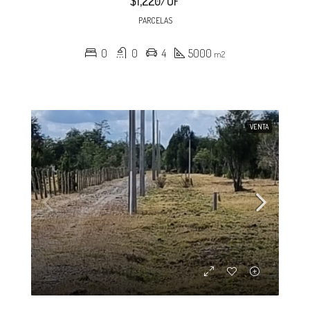
$1,220/UF
PARCELAS
0
0
4
5000
m2
VENTA