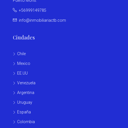
Puerto Montt
+56999149785
info@inmobiliariactb.com
Ciudades
Chile
Mexico
EE.UU
Venezuela
Argentina
Uruguay
España
Colombia