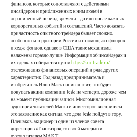
финансов, которые сопоставляют с действиями
инсайдеров и приближенных к ним людей в
ограниченный период времени – до или после важных
корпоративных событий и соглашений. Часто доказать
причастность опытного трейдера бывает сложно,
особенно на территории России и с помощью офшоров
и хедж-фондов, однако в США такие механизмы
налажены гораздо лучше. Информация об инсайдерах и
их сделках собирается путем
https://srp-trade.ru/
отслеживания финансовых операций и ряда других
характеристик. Год назад предприниматель и
изобретатель Илон Маск написал твит, что будет
покупать акции компании Tesla на четверть дороже, чем
на момент публикации записи. Многомиллионная
аудитория читателей Маска и инвесторов восприняла
это заявление как сигнал, что дела Tesla пойдут в гору.
Плешаков, акционер и один из членов совета
директоров «Трансаэро», со своей матерью и
руководителем МАК Т.