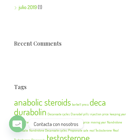
julio 2019
(1)
Recent Comments
Tags
anabolic steroids
deca
barbell press
durabolin
Decanoate cycles
Dianabol pills
injection price
keeping your
Methandienone injection
Methandienone injection price
moving your
Nandrolone
Contacta con nosotros
Decanoate
Nandrolone Decanoate cycles
Propionate sale
real Testosterone
Real
testosterone
Open chaty