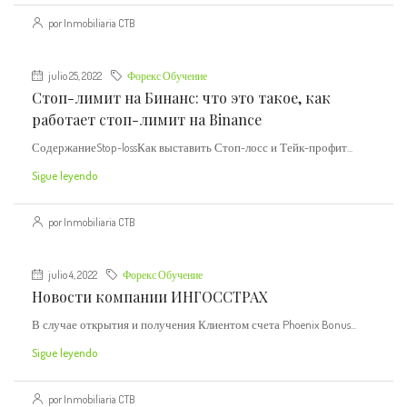
por Inmobiliaria CTB
julio 25, 2022
Форекс Обучение
Стоп-лимит на Бинанс: что это такое, как
работает стоп-лимит на Binance
СодержаниеStop-lossКак выставить Стоп-лосс и Тейк-профит...
Sigue leyendo
por Inmobiliaria CTB
julio 4, 2022
Форекс Обучение
Новости компании ИНГОССТРАХ
В случае открытия и получения Клиентом счета Phoenix Bonus...
Sigue leyendo
por Inmobiliaria CTB