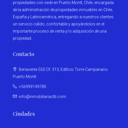
propiedades con sede en Puerto Montt, Chile, encargada
de la administración de propiedades inmuebles en Chile,
España y Latinoamérica, entregando a nuestros clientes
un servicio cálido, confortable y apoyándolos en el
importante proceso de venta y/o adquisición de una
propiedad.
Contacto
Benavente 550 Of. 313, Edificio Torre Campanario.
Puerto Montt
+56999149785
info@inmobiliariactb.com
Ciudades