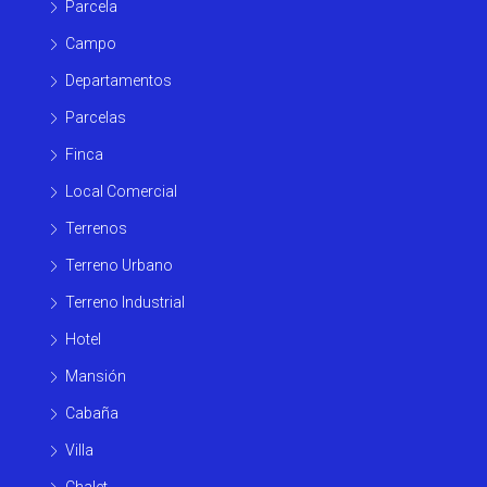
Parcela
Campo
Departamentos
Parcelas
Finca
Local Comercial
Terrenos
Terreno Urbano
Terreno Industrial
Hotel
Mansión
Cabaña
Villa