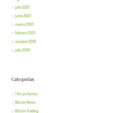
julio 2021
junio 2021
marzo 2021
febrero 2021
octubre 2019
julio 2019
Categorías
! Без рубрики
Bitcoin News
Bitcoin Trading