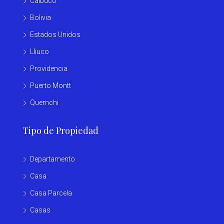
Calbuco
Bolivia
Estados Unidos
Lliuco
Providencia
Puerto Montt
Quemchi
Tipo de Propiedad
Departamento
Casa
Casa Parcela
Casas