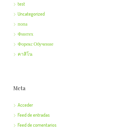
test
Uncategorized
попа
Финтех
Форекс Обучение
คาสิโน
Meta
Acceder
Feed de entradas
Feed de comentarios