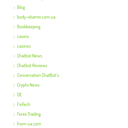
Blog
body-vitamin.com.ua
Bookkeeping
casino
casinos
Chatbot News
Chatbot Reviews
Conversation ChatBot's
Crypto News
DE
FinTech
Forex Trading
from-ua.com