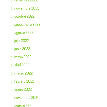
diciembre 2022
noviembre 2022
octubre 2022
septiembre 2022
agosto 2022
julio 2022
junio 2022
mayo 2022
abril 2022
marzo 2022
febrero 2022
enero 2022
noviembre 2021
agosto 2021