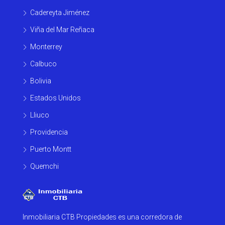
Cadereyta Jiménez
Viña del Mar Reñaca
Monterrey
Calbuco
Bolivia
Estados Unidos
Lliuco
Providencia
Puerto Montt
Quemchi
Inmobiliaria CTB Propiedades es una corredora de