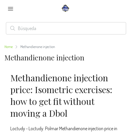
Home
Methandienone injection
Methandienone injection
Methandienone injection
price: Isometric exercises:
how to get fit without
moving a Dbol
Loctudy - Loctudy. Polmar Methandienone injection price in