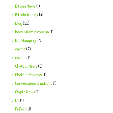
Bitcoin News
(1)
Bitcoin Trading
(4)
Blog
(32)
body-vitamin.com.ua
(1)
Bookkeeping
(2)
casino
(7)
casinos
(1)
Chatbot News
(2)
Chatbot Reviews
(1)
Conversation ChatBot's
(1)
Crypto News
(1)
DE
(1)
FinTech
(1)