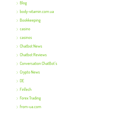
Blog
body-vitamin.com.ua
Bookkeeping
casino
casinos
Chatbot News
Chatbot Reviews
Conversation ChatBot's
Crypto News
DE
FinTech
Forex Trading
from-ua.com