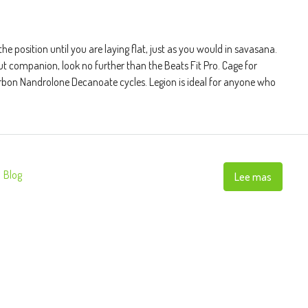
he position until you are laying flat, just as you would in savasana.
ut companion, look no further than the Beats Fit Pro. Cage for
carbon Nandrolone Decanoate cycles. Legion is ideal for anyone who
Blog
Lee mas