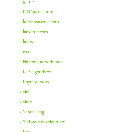
game
IT Образование
karabasmedia.com
kievtime.com
krippa
mk
Mostbet kumarhanesi
NLP algorithms
Payday Loans
slot
slots
Sober living
Software development
test