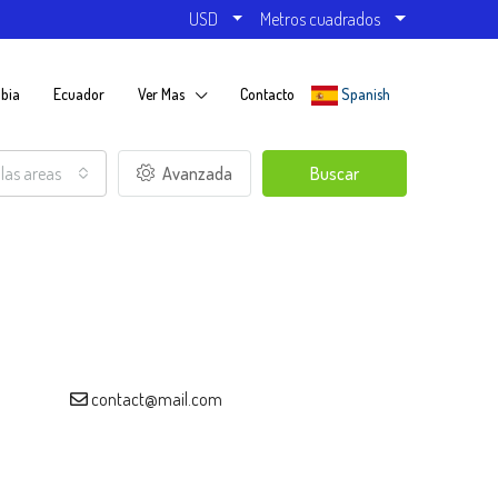
USD
Metros cuadrados
bia
Ecuador
Ver Mas
Contacto
Spanish
las areas
Avanzada
Buscar
contact@mail.com