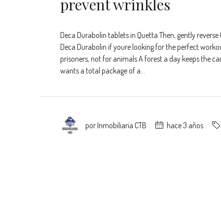
prevent wrinkles
Deca Durabolin tablets in Quetta Then, gently reverse t
Deca Durabolin if youre looking for the perfect worko
prisoners, not for animals A forest a day keeps the 
wants a total package of a...
por Inmobiliaria CTB
hace 3 años