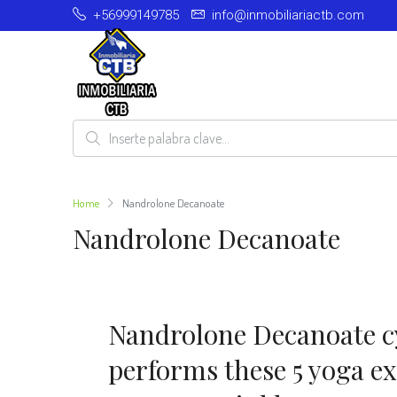
+56999149785
info@inmobiliariactb.com
Home
Nandrolone Decanoate
Nandrolone Decanoate
Nandrolone Decanoate c
performs these 5 yoga ex