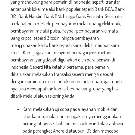
yang mendukung para pemain di Indonesia, seperti transfer
antar bank lokal melalui bank populer seperti Bank BCA, Bank
BRI, Bank Mandiri, Bank BNI, hingga Bank Permata. Selain itu,
terdapat pula metode pembayaran melalui uang elektronik,
pembayaran melalui pulsa, Paypal, pembayaran via mata
uang kriptoi seperti Bitcoin, hingga pembayaran
menggunakan kartu bank seperti kartu debit maupun kartu
kredit. Kami juga akan menyorot berbagai jenis metode
pembayaran yang dapat digunakan oleh para pemain di
Indonesia. Seperti kita ketahui bersama, para pemain
diharuskan melakukan transaksi seperti mengisi deposit
dengan nominal tertentu untuk memulai taruhan agar nanti
nya bisa mendapatkan komisi berupa uang tunai yang bisa
ditarik melalui akun rekening Anda.
Kami melakukan uji coba pada layanan mobile dari
situs kasino, mulai dari mengaksesnya menggunakan
perangkat ponsel, bahkan melakukan instalasi aplikasi
pada perangkat Android ataupun iOS dan mencoba