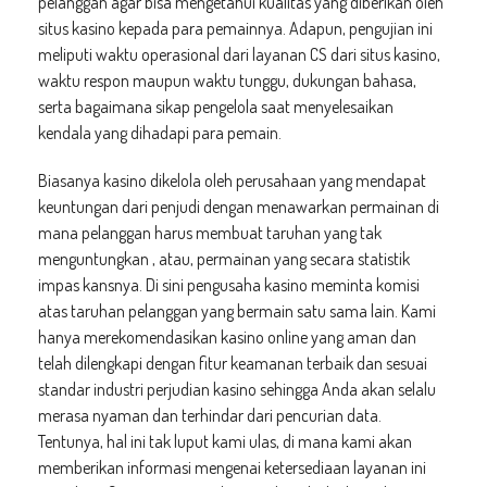
pelanggan agar bisa mengetahui kualitas yang diberikan oleh
situs kasino kepada para pemainnya. Adapun, pengujian ini
meliputi waktu operasional dari layanan CS dari situs kasino,
waktu respon maupun waktu tunggu, dukungan bahasa,
serta bagaimana sikap pengelola saat menyelesaikan
kendala yang dihadapi para pemain.
Biasanya kasino dikelola oleh perusahaan yang mendapat
keuntungan dari penjudi dengan menawarkan permainan di
mana pelanggan harus membuat taruhan yang tak
menguntungkan , atau, permainan yang secara statistik
impas kansnya. Di sini pengusaha kasino meminta komisi
atas taruhan pelanggan yang bermain satu sama lain. Kami
hanya merekomendasikan kasino online yang aman dan
telah dilengkapi dengan fitur keamanan terbaik dan sesuai
standar industri perjudian kasino sehingga Anda akan selalu
merasa nyaman dan terhindar dari pencurian data.
Tentunya, hal ini tak luput kami ulas, di mana kami akan
memberikan informasi mengenai ketersediaan layanan ini