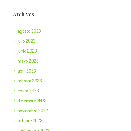
Archivos
agosto 2023
julio 2023
junio 2023
mayo 2023
abril 2023
febrero 2023
enero 2023
diciembre 2022
noviembre 2022
octubre 2022
septiembre 2022