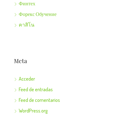
Финтех
Форекс Обучение
คาสิโน
Meta
Acceder
Feed de entradas
Feed de comentarios
WordPress.org