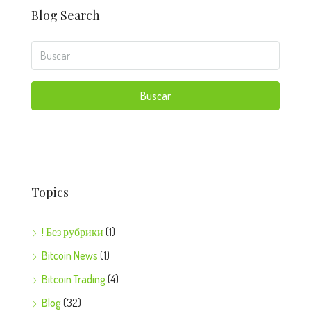
Blog Search
Buscar
Topics
! Без рубрики
(1)
Bitcoin News
(1)
Bitcoin Trading
(4)
Blog
(32)