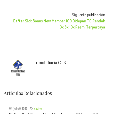
Siguiente publicación
Daftar Slot Bonus New Member 100 Didepan TO Rendah
3x 8x 10x Resmi Terpercaya
Inmobiliaria CTB
Artículos Relacionados
julio 8, 2023
casino