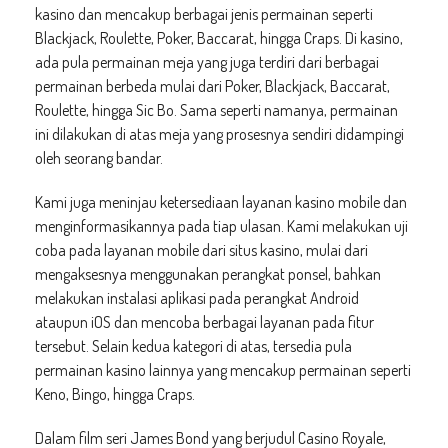
kasino dan mencakup berbagai jenis permainan seperti
Blackjack, Roulette, Poker, Baccarat, hingga Craps. Di kasino,
ada pula permainan meja yang juga terdiri dari berbagai
permainan berbeda mulai dari Poker, Blackjack, Baccarat,
Roulette, hingga Sic Bo. Sama seperti namanya, permainan
ini dilakukan di atas meja yang prosesnya sendiri didampingi
oleh seorang bandar.
Kami juga meninjau ketersediaan layanan kasino mobile dan
menginformasikannya pada tiap ulasan. Kami melakukan uji
coba pada layanan mobile dari situs kasino, mulai dari
mengaksesnya menggunakan perangkat ponsel, bahkan
melakukan instalasi aplikasi pada perangkat Android
ataupun iOS dan mencoba berbagai layanan pada fitur
tersebut. Selain kedua kategori di atas, tersedia pula
permainan kasino lainnya yang mencakup permainan seperti
Keno, Bingo, hingga Craps.
Dalam film seri James Bond yang berjudul Casino Royale,