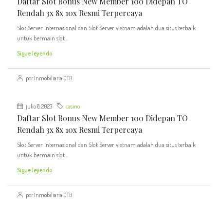
Daftar Slot Bonus New Member 100 Didepan TO
Rendah 3x 8x 10x Resmi Terpercaya
Slot Server Internasional dan Slot Server vietnam adalah dua situs terbaik
untuk bermain slot...
Sigue leyendo
por Inmobiliaria CTB
julio 8, 2023
casino
Daftar Slot Bonus New Member 100 Didepan TO
Rendah 3x 8x 10x Resmi Terpercaya
Slot Server Internasional dan Slot Server vietnam adalah dua situs terbaik
untuk bermain slot...
Sigue leyendo
por Inmobiliaria CTB