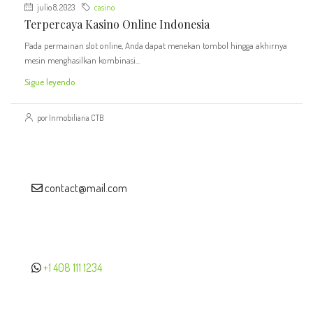
julio 8, 2023
casino
Terpercaya Kasino Online Indonesia
Pada permainan slot online, Anda dapat menekan tombol hingga akhirnya
mesin menghasilkan kombinasi...
Sigue leyendo
por Inmobiliaria CTB
contact@mail.com
+1 408 111 1234