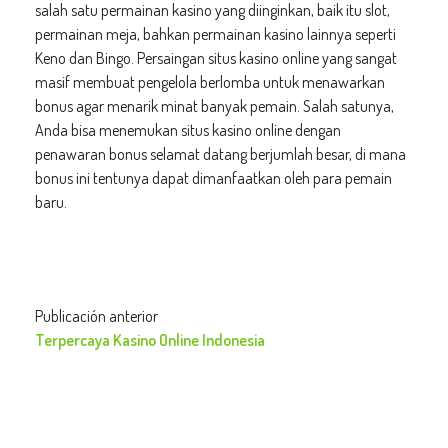
salah satu permainan kasino yang diinginkan, baik itu slot,
permainan meja, bahkan permainan kasino lainnya seperti
Keno dan Bingo. Persaingan situs kasino online yang sangat
masif membuat pengelola berlomba untuk menawarkan
bonus agar menarik minat banyak pemain. Salah satunya,
Anda bisa menemukan situs kasino online dengan
penawaran bonus selamat datang berjumlah besar, di mana
bonus ini tentunya dapat dimanfaatkan oleh para pemain
baru.
Publicación anterior
Terpercaya Kasino Online Indonesia