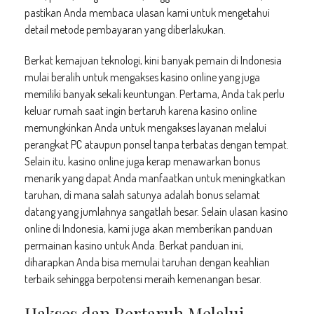
pastikan Anda membaca ulasan kami untuk mengetahui
detail metode pembayaran yang diberlakukan.
Berkat kemajuan teknologi, kini banyak pemain di Indonesia
mulai beralih untuk mengakses kasino online yang juga
memiliki banyak sekali keuntungan. Pertama, Anda tak perlu
keluar rumah saat ingin bertaruh karena kasino online
memungkinkan Anda untuk mengakses layanan melalui
perangkat PC ataupun ponsel tanpa terbatas dengan tempat.
Selain itu, kasino online juga kerap menawarkan bonus
menarik yang dapat Anda manfaatkan untuk meningkatkan
taruhan, di mana salah satunya adalah bonus selamat
datang yang jumlahnya sangatlah besar. Selain ulasan kasino
online di Indonesia, kami juga akan memberikan panduan
permainan kasino untuk Anda. Berkat panduan ini,
diharapkan Anda bisa memulai taruhan dengan keahlian
terbaik sehingga berpotensi meraih kemenangan besar.
Hakses dan Bertaruh Melalui