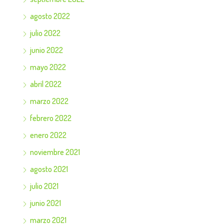
agosto 2022
julio 2022
junio 2022
mayo 2022
abril 2022
marzo 2022
febrero 2022
enero 2022
noviembre 2021
agosto 2021
julio 2021
junio 2021
marzo 2021